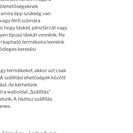
rőlehetőségeknek
 amire épp szükség van.
 vagy férfi számára
l, hogy táskát, pénztárcát vagy
ilyen típusú táskát vennénk. Ha
en kapható termékeire lennénk
sődleges keresési
gy termékeket, akkor azt csak
 A szállítási ehetőségek között
tást, de kérhetünk
 a weboldal „Szállítás”
unk. A házhoz szállítás
yenes.