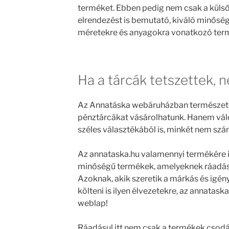
terméket. Ebben pedig nem csak a külső 
elrendezést is bemutató, kiváló minősé
méretekre és anyagokra vonatkozó termé
Ha a tárcák tetszettek, né
Az Annatáska webáruházban természetes
pénztárcákat vásárolhatunk. Hanem vál
széles választékából is, minkét nem szá
Az annataska.hu valamennyi termékére i
minőségű termékek, amelyeknek ráadásul
Azoknak, akik szeretik a márkás és igén
költeni is ilyen élvezetekre, az annata
weblap!
Ráadásul itt nem csak a termékek csod