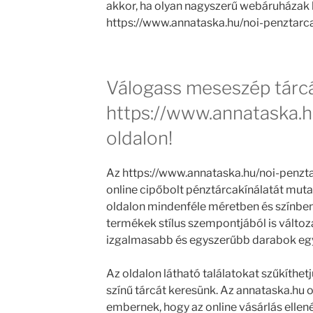
akkor, ha olyan nagyszerű webáruházak k
https://www.annataska.hu/noi-penztarca
Válogass meseszép tárcá
https://www.annataska.h
oldalon!
Az https://www.annataska.hu/noi-penzt
online cipőbolt pénztárcakínálatát muta
oldalon mindenféle méretben és színben 
termékek stílus szempontjából is válto
izgalmasabb és egyszerűbb darabok egy
Az oldalon látható találatokat szűkíthetj
színű tárcát keresünk. Az annataska.hu o
embernek, hogy az online vásárlás elle