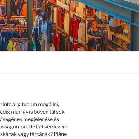
zinte alig tudom megállni,
edig már így is bőven túl sok
etőségének megjelenése és
órosságomon. De hát kérdezem
táskának vagy tárcának? Pláne