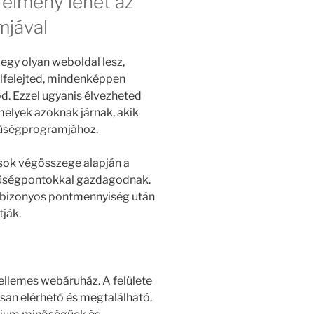
élmény lehet az
mjával
egy olyan weboldal lesz,
elfelejted, mindenképpen
od. Ezzel ugyanis élvezheted
elyek azoknak járnak, akik
hűségprogramjához.
sok végösszege alapján a
hűségpontokkal gazdagodnak.
n bizonyos pontmennyiség után
ják.
ellemes webáruház. A felülete
san elérhető és megtalálható.