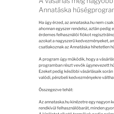
A vásárlás még nagyobb 
Annatáska hűségprogra
Ha úgy érzed, az annataska.hu nem csak 
ahonnan egyszer rendelsz, aztán pedig 
érdemes felhasználói fiókot regisztráln
azokat a nagyszerű kedvezményeket, am
csatlakoznak az Annatáska hihetetlen 
A program úgy működik, hogy a vásárlá
programban részt vevők úgynevezett 
Ezeket pedig későbbi vásárlásaik sorá
valódi, pénzbeli kedvezményekre válthat
Összegezve tehát:
Az annataska.hu kinézetre egy nagyon k
rendkívül felhasználóbarát, minden gyor