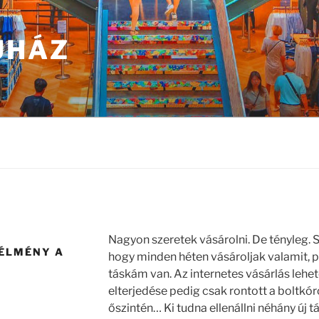
UHÁZ
Nagyon szeretek vásárolni. De tényleg. S
ÉLMÉNY A
hogy minden héten vásároljak valamit, p
táskám van. Az internetes vásárlás leh
elterjedése pedig csak rontott a boltk
őszintén… Ki tudna ellenállni néhány új 