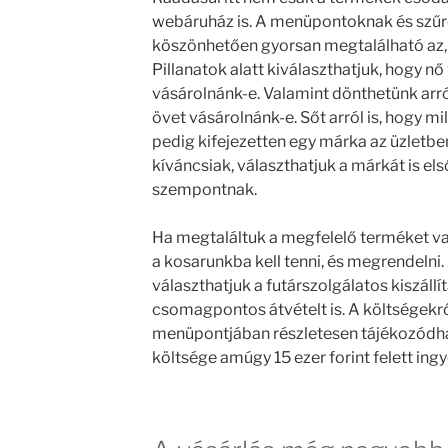
webáruház is. A menüpontoknak és szű
köszönhetően gyorsan megtalálható az,
Pillanatok alatt kiválaszthatjuk, hogy nő
vásárolnánk-e. Valamint dönthetünk arró
övet vásárolnánk-e. Sőt arról is, hogy m
pedig kifejezetten egy márka az üzletb
kíváncsiak, választhatjuk a márkát is el
szempontnak.
Ha megtaláltuk a megfelelő terméket va
a kosarunkba kell tenni, és megrendelni.
választhatjuk a futárszolgálatos kiszállí
csomagpontos átvételt is. A költségekről
menüpontjában részletesen tájékozódhat
költsége amúgy 15 ezer forint felett ing