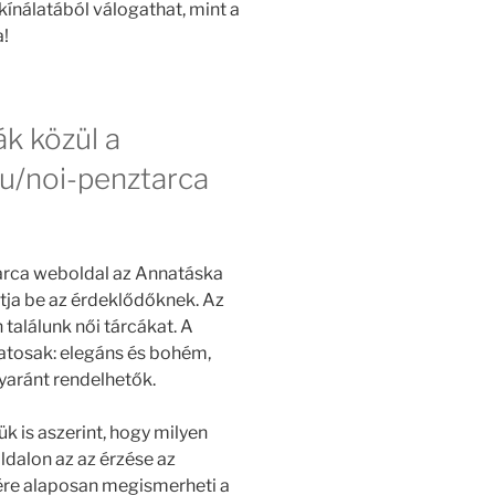
ínálatából válogathat, mint a
!
k közül a
u/noi-penztarca
arca weboldal az Annatáska
tja be az érdeklődőknek. Az
találunk női tárcákat. A
zatosak: elegáns és bohém,
aránt rendelhetők.
ük is aszerint, hogy milyen
ldalon az az érzése az
nére alaposan megismerheti a