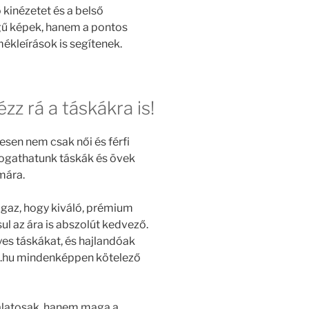
kinézetet és a belső
gű képek, hanem a pontos
kleírások is segítenek.
zz rá a táskákra is!
en nem csak női és férfi
ogathatunk táskák és övek
mára.
gaz, hogy kiváló, prémium
 az ára is abszolút kedvező.
yes táskákat, és hajlandóak
ska.hu mindenképpen kötelező
álatosak, hanem maga a