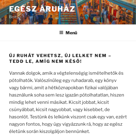
Tartalomhoz
EGÉSZ ÁRUHÁZ
Bolt
Menü
ÚJ RUHÁT VEHETSZ, ÚJ LELKET NEM –
TEDD LE, AMÍG NEM KÉSŐ!
Vannak dolgok, amik a végtelenségig ismételhetők és
pótolhatók. Valószínűleg egy ruhadarab, egy könyv
vagy bármi, amit a hétköznapokban fizikai valójában
használunk soha sem lesz igazán pótolhatatlan, hiszen
mindig lehet venni másikat. Kicsit jobbat, kicsit
csúnyábbat, kicsit nagyobbat, vagy kisebbet, de
hasonlót. Testünk és lelkünk viszont csak egy van, ezért
nagyon fontos, hogy úgy vigyázzunk rá, hogy az egész
életünk során kiszolgáljon bennünket.