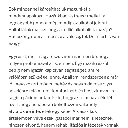
Sok mindennel károsíthatjuk magunkat a
mindennapokban. Hazánkban a stressz mellett a
legnagyobb gondot még mindig az alkohol jelenti.
Hallottátok már azt, hogy a millió alkoholista hazája?
Hát bizony, nem áll messze a valóságtól. De miért is van
ez így?
Egyrészt, mert nagy részük nem is ismeri be, hogy
milyen problémával áll szemben. Egy másik részül
pedig nem igazán kap olyan segítséget, amire
valójában szüksége lenne. Az állami rendszerben a már
jól megszokott módon nehéz és hosszadalmas olyan
kezelésre találni, ami fenntartható és hosszútávon is
segít a páciensnek anélkül, hogy az feladná az életét
azért, hogy hónapokra beköltözzön valamely
elvonókúra intézetek
egyikébe. A klasszikus
értelemben véve ezek igazából már nem is léteznek,
nincsen elvonó, hanem rehabilitációs intézetek vannak.