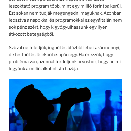
leszoktató program több, mint egy millió forintba kerül.
Ezt sokan nem tudják megengedni maguknak. Azonban
leosztva a napokkal és programokkal ez egyáltalán nem
sok pénz azért, hogy kigyógyulhassunk egy ilyen
átkozott betegségből.
Szóval ne feledjük, ingből és blúzból lehet akármennyi,
de testből és lélekből csupán egy. Ha érezzük, hogy
probléma van, azonnal forduljunk orvoshoz, hogy ne mi
legyünk a millió alkoholista hazája.