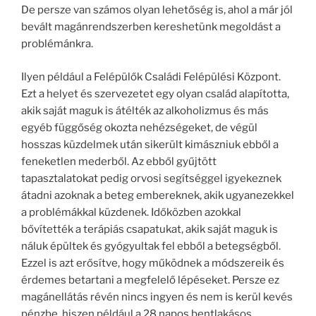
De persze van számos olyan lehetőség is, ahol a már jól
bevált magánrendszerben kereshetünk megoldást a
problémánkra.
Ilyen például a Felépülők Családi Felépülési Központ.
Ezt a helyet és szervezetet egy olyan család alapította,
akik saját maguk is átélték az alkoholizmus és más
egyéb függőség okozta nehézségeket, de végül
hosszas küzdelmek után sikerült kimászniuk ebből a
feneketlen mederből. Az ebből gyűjtött
tapasztalatokat pedig orvosi segítséggel igyekeznek
átadni azoknak a beteg embereknek, akik ugyanezekkel
a problémákkal küzdenek. Időközben azokkal
bővítették a terápiás csapatukat, akik saját maguk is
náluk épültek és gyógyultak fel ebből a betegségből.
Ezzel is azt erősítve, hogy működnek a módszereik és
érdemes betartani a megfelelő lépéseket. Persze ez
magánellátás révén nincs ingyen és nem is kerül kevés
pénzbe, hiszen például a 28 napos bentlakásos