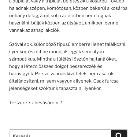
a dupláját vagy a tripláját beleteszik a kosárba. Tovább
haladnak szépen, komótosan, közben bekerül a kosárba
néhány dolog, amit soha az életben nem fognak
használni, bújják közben az újságot, amikben benne
vannak az aznapi akciók.
Szóval sok, különböző típusú emberrel lehet találkozni
ilyenkor, és mit ne mondjak: egyik sem olyan
szimpatikus. Mintha a túlélési ösztön hajtaná őket,
hogy a létező összes dolgot beszerezzék és
hazavigyék. Persze vannak kivételek, nem akarok
általánosítani, mi sem vagyunk ilyenek. Csak furcsa
jelenségeket szoktunk tapasztalni ilyenkor.
Te szeretsz bevásárolni?
Keresés
Keresé