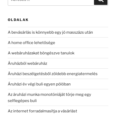
a
következő
kifejezésre:
OLDALAK
A bevásárlás is könnyebb egy jó masszázs után
A home office lehetősége
A webáruházakat böngészve tanulok
Áruházból webáruház
Áruházi beszélgetésből zöldebb energiatermelés
Áruházi év végi buli egyen pólóban
Az áruházi munka monotóniáját törje meg egy
selfiegépes buli
Az internet forradalmasítja a vásárlást