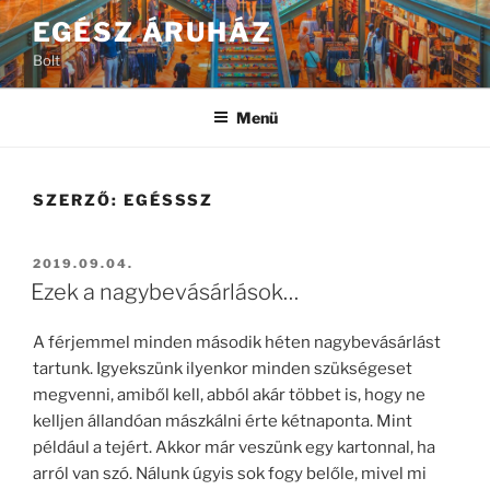
Tartalomhoz
EGÉSZ ÁRUHÁZ
Bolt
Menü
SZERZŐ:
EGÉSSSZ
BEKÜLDVE:
2019.09.04.
Ezek a nagybevásárlások…
A férjemmel minden második héten nagybevásárlást
tartunk. Igyekszünk ilyenkor minden szükségeset
megvenni, amiből kell, abból akár többet is, hogy ne
kelljen állandóan mászkálni érte kétnaponta. Mint
például a tejért. Akkor már veszünk egy kartonnal, ha
arról van szó. Nálunk úgyis sok fogy belőle, mivel mi