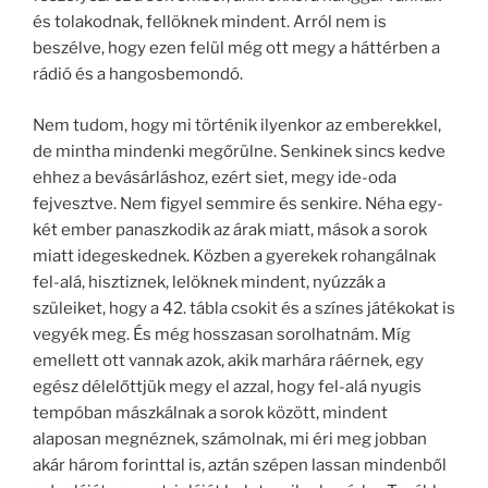
és tolakodnak, fellöknek mindent. Arról nem is
beszélve, hogy ezen felül még ott megy a háttérben a
rádió és a hangosbemondó.
Nem tudom, hogy mi történik ilyenkor az emberekkel,
de mintha mindenki megőrülne. Senkinek sincs kedve
ehhez a bevásárláshoz, ezért siet, megy ide-oda
fejvesztve. Nem figyel semmire és senkire. Néha egy-
két ember panaszkodik az árak miatt, mások a sorok
miatt idegeskednek. Közben a gyerekek rohangálnak
fel-alá, hisztiznek, lelöknek mindent, nyúzzák a
szüleiket, hogy a 42. tábla csokit és a színes játékokat is
vegyék meg. És még hosszasan sorolhatnám. Míg
emellett ott vannak azok, akik marhára ráérnek, egy
egész délelőttjük megy el azzal, hogy fel-alá nyugis
tempóban mászkálnak a sorok között, mindent
alaposan megnéznek, számolnak, mi éri meg jobban
akár három forinttal is, aztán szépen lassan mindenből