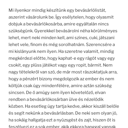
Mi ilyenkor mindig készítünk egy bevásárlólistát,
aszerint vásárolunk be. Így esélytelen, hogy olyasmit
dobjuk a bevásárlókosárba, amire egyáltalán nincs
szükségünk. Gyerekkel bevásárolni néha körülményes
lehet, mert neki minden kell, ami színes, cuki, játszani
lehet vele, finom és még sorolhatnám. Szerencsére a
mi kislányunk nem ilyen. Ha szeretne valamit, mindig
megkérdezi előtte, hogy kaphat-e egy rágót vagy egy
csokit, egy plüss játékot vagy egy ropit, bármit. Nem
nagy tételekről van szó, de már most rászoktatjuk arra,
hogy a pénzért bizony megdolgozik az ember és nem
költjük csak úgy mindenfélére, amire aztán szükség
sincsen. De ő amúgy sem ilyen követelőző, elvan
rendben a bevásárlókosárban ülve és nézelődik
közben. Ha esetleg úgy tartja kedve, akkor kiszáll belőle
és segít nekünk a bevásárlásban. De neki sem olyan jó,
ha sokáig hallgatja ezt a nyüzsgést és zajt, hiszen őt is
feszélyezi ez a sok ember, akik ekkora hanggal vannak