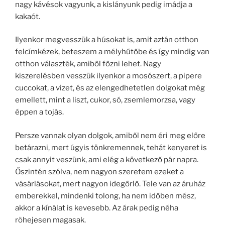
nagy kávésok vagyunk, a kislányunk pedig imádja a
kakaót.
Ilyenkor megvesszük a húsokat is, amit aztán otthon
felcímkézek, beteszem a mélyhűtőbe és így mindig van
otthon választék, amiből főzni lehet. Nagy
kiszerelésben vesszük ilyenkor a mosószert, a pipere
cuccokat, a vizet, és az elengedhetetlen dolgokat még
emellett, mint a liszt, cukor, só, zsemlemorzsa, vagy
éppen a tojás.
Persze vannak olyan dolgok, amiből nem éri meg előre
betárazni, mert úgyis tönkremennek, tehát kenyeret is
csak annyit veszünk, ami elég a következő pár napra.
Őszintén szólva, nem nagyon szeretem ezeket a
vásárlásokat, mert nagyon idegőrlő. Tele van az áruház
emberekkel, mindenki tolong, ha nem időben mész,
akkor a kínálat is kevesebb. Az árak pedig néha
röhejesen magasak.