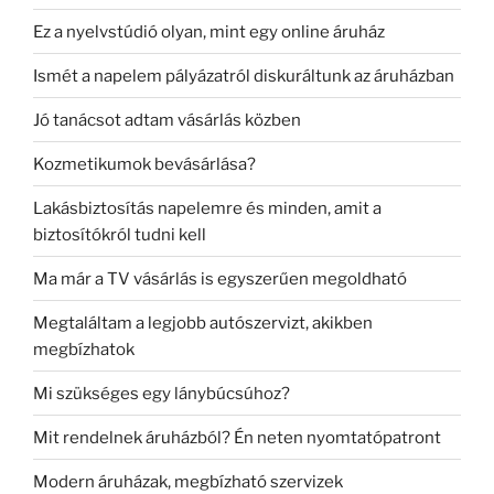
Ez a nyelvstúdió olyan, mint egy online áruház
Ismét a napelem pályázatról diskuráltunk az áruházban
Jó tanácsot adtam vásárlás közben
Kozmetikumok bevásárlása?
Lakásbiztosítás napelemre és minden, amit a
biztosítókról tudni kell
Ma már a TV vásárlás is egyszerűen megoldható
Megtaláltam a legjobb autószervizt, akikben
megbízhatok
Mi szükséges egy lánybúcsúhoz?
Mit rendelnek áruházból? Én neten nyomtatópatront
Modern áruházak, megbízható szervizek