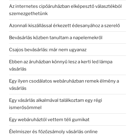
Az internetes cipőáruházban elképesztő választékból
szemezgethetünk
Azonnali kiszállással érkezett édesanyához a szerelő
Bevásárlás közben tanultam a napelemekről
Csajos bevásárlás: már nem ugyanaz
Ebben az áruházban könnyű lesz a kerti led lámpa
vásárlás
Egy ilyen csodálatos webáruházban remek élmény a
vásárlás
Egy vásárlás alkalmával találkoztam egy régi
ismerősömmel
Egy webáruháztól vettem téli gumikat
Élelmiszer és főzőzsámoly vásárlás online